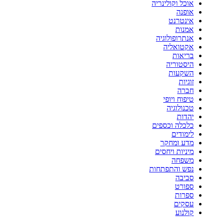
אוכל וקולינריה
אופנה
אינטרנט
אמנות
אנתרופולוגיה
אקטואליה
בריאות
היסטוריה
השקעות
זוגיות
חברה
טיפוח ויופי
טכנולוגיה
יהדות
כלכלה וכספים
לימודים
מדע ומחקר
מיניות ויחסים
משפחה
נפש והתפתחות
סביבה
ספורט
ספרות
עסקים
קולנוע