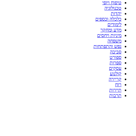
טיפוח ויופי
טכנולוגיה
יהדות
כלכלה וכספים
לימודים
מדע ומחקר
מיניות ויחסים
משפחה
נפש והתפתחות
סביבה
ספורט
ספרות
עסקים
קולנוע
קריירה
רוח
תיירות
תרבות