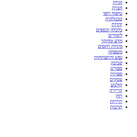
זוגיות
חברה
טיפוח ויופי
טכנולוגיה
יהדות
כלכלה וכספים
לימודים
מדע ומחקר
מיניות ויחסים
משפחה
נפש והתפתחות
סביבה
ספורט
ספרות
עסקים
קולנוע
קריירה
רוח
תיירות
תרבות