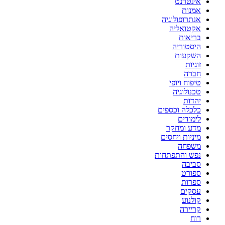
אינטרנט
אמנות
אנתרופולוגיה
אקטואליה
בריאות
היסטוריה
השקעות
זוגיות
חברה
טיפוח ויופי
טכנולוגיה
יהדות
כלכלה וכספים
לימודים
מדע ומחקר
מיניות ויחסים
משפחה
נפש והתפתחות
סביבה
ספורט
ספרות
עסקים
קולנוע
קריירה
רוח