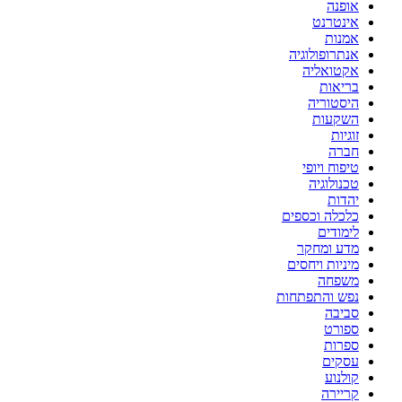
אופנה
אינטרנט
אמנות
אנתרופולוגיה
אקטואליה
בריאות
היסטוריה
השקעות
זוגיות
חברה
טיפוח ויופי
טכנולוגיה
יהדות
כלכלה וכספים
לימודים
מדע ומחקר
מיניות ויחסים
משפחה
נפש והתפתחות
סביבה
ספורט
ספרות
עסקים
קולנוע
קריירה