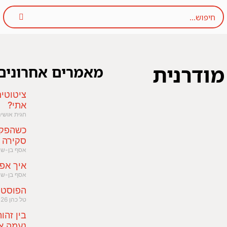
מודרנית
מאמרים אחרונים
ציטוטי
אתי?
חגית אושי
כשהפקק
סקירה 
אסף בן-ש
איך אפ
אסף בן-ש
הפוסט-
טל כהן
026
בין זהו
נעמה א