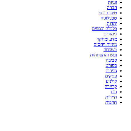
זוגיות
חברה
טיפוח ויופי
טכנולוגיה
יהדות
כלכלה וכספים
לימודים
מדע ומחקר
מיניות ויחסים
משפחה
נפש והתפתחות
סביבה
ספורט
ספרות
עסקים
קולנוע
קריירה
רוח
תיירות
תרבות