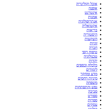
אוכל וקולינריה
אופנה
אינטרנט
אמנות
אנתרופולוגיה
אקטואליה
בריאות
היסטוריה
השקעות
זוגיות
חברה
טיפוח ויופי
טכנולוגיה
יהדות
כלכלה וכספים
לימודים
מדע ומחקר
מיניות ויחסים
משפחה
נפש והתפתחות
סביבה
ספורט
ספרות
עסקים
קולנוע