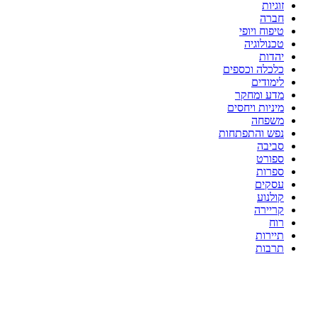
זוגיות
חברה
טיפוח ויופי
טכנולוגיה
יהדות
כלכלה וכספים
לימודים
מדע ומחקר
מיניות ויחסים
משפחה
נפש והתפתחות
סביבה
ספורט
ספרות
עסקים
קולנוע
קריירה
רוח
תיירות
תרבות