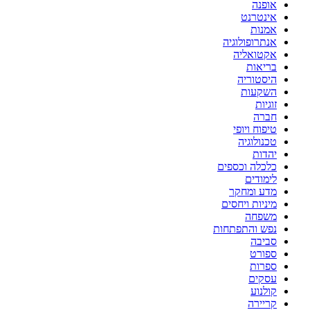
אופנה
אינטרנט
אמנות
אנתרופולוגיה
אקטואליה
בריאות
היסטוריה
השקעות
זוגיות
חברה
טיפוח ויופי
טכנולוגיה
יהדות
כלכלה וכספים
לימודים
מדע ומחקר
מיניות ויחסים
משפחה
נפש והתפתחות
סביבה
ספורט
ספרות
עסקים
קולנוע
קריירה