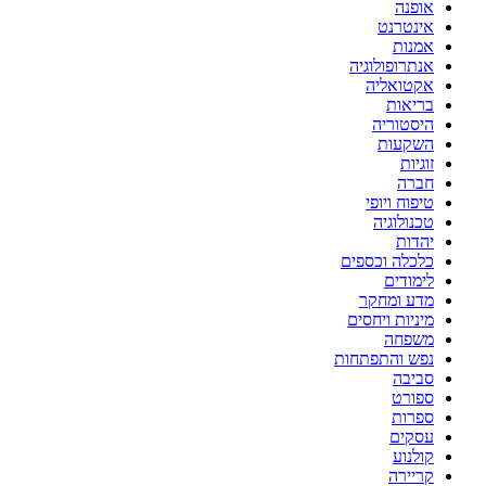
אופנה
אינטרנט
אמנות
אנתרופולוגיה
אקטואליה
בריאות
היסטוריה
השקעות
זוגיות
חברה
טיפוח ויופי
טכנולוגיה
יהדות
כלכלה וכספים
לימודים
מדע ומחקר
מיניות ויחסים
משפחה
נפש והתפתחות
סביבה
ספורט
ספרות
עסקים
קולנוע
קריירה