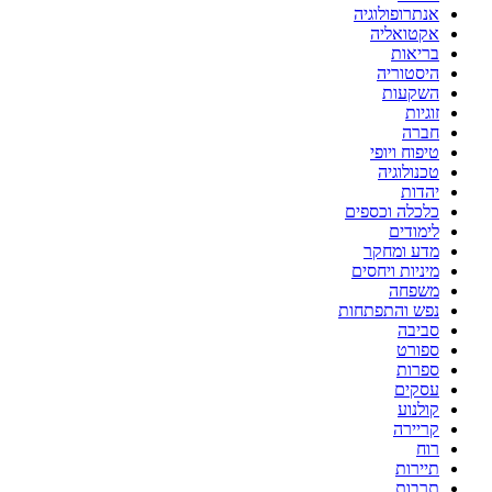
אנתרופולוגיה
אקטואליה
בריאות
היסטוריה
השקעות
זוגיות
חברה
טיפוח ויופי
טכנולוגיה
יהדות
כלכלה וכספים
לימודים
מדע ומחקר
מיניות ויחסים
משפחה
נפש והתפתחות
סביבה
ספורט
ספרות
עסקים
קולנוע
קריירה
רוח
תיירות
תרבות