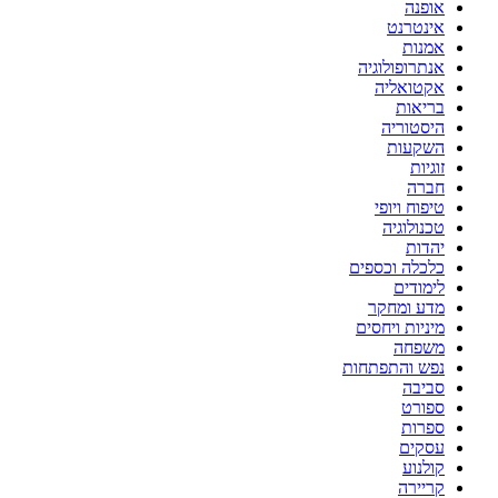
אופנה
אינטרנט
אמנות
אנתרופולוגיה
אקטואליה
בריאות
היסטוריה
השקעות
זוגיות
חברה
טיפוח ויופי
טכנולוגיה
יהדות
כלכלה וכספים
לימודים
מדע ומחקר
מיניות ויחסים
משפחה
נפש והתפתחות
סביבה
ספורט
ספרות
עסקים
קולנוע
קריירה