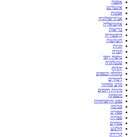
אופנה
אינטרנט
אמנות
אנתרופולוגיה
אקטואליה
בריאות
היסטוריה
השקעות
זוגיות
חברה
טיפוח ויופי
טכנולוגיה
יהדות
כלכלה וכספים
לימודים
מדע ומחקר
מיניות ויחסים
משפחה
נפש והתפתחות
סביבה
ספורט
ספרות
עסקים
קולנוע
קריירה