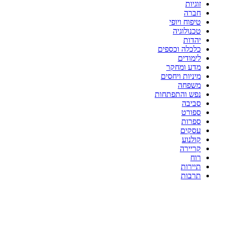
זוגיות
חברה
טיפוח ויופי
טכנולוגיה
יהדות
כלכלה וכספים
לימודים
מדע ומחקר
מיניות ויחסים
משפחה
נפש והתפתחות
סביבה
ספורט
ספרות
עסקים
קולנוע
קריירה
רוח
תיירות
תרבות