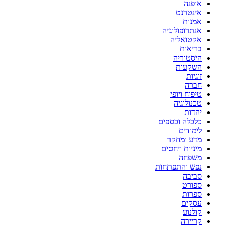
אופנה
אינטרנט
אמנות
אנתרופולוגיה
אקטואליה
בריאות
היסטוריה
השקעות
זוגיות
חברה
טיפוח ויופי
טכנולוגיה
יהדות
כלכלה וכספים
לימודים
מדע ומחקר
מיניות ויחסים
משפחה
נפש והתפתחות
סביבה
ספורט
ספרות
עסקים
קולנוע
קריירה