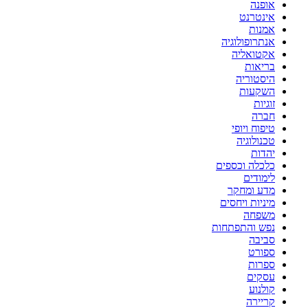
אופנה
אינטרנט
אמנות
אנתרופולוגיה
אקטואליה
בריאות
היסטוריה
השקעות
זוגיות
חברה
טיפוח ויופי
טכנולוגיה
יהדות
כלכלה וכספים
לימודים
מדע ומחקר
מיניות ויחסים
משפחה
נפש והתפתחות
סביבה
ספורט
ספרות
עסקים
קולנוע
קריירה