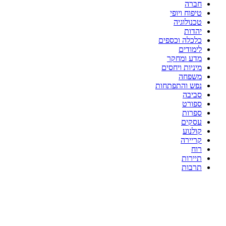
חברה
טיפוח ויופי
טכנולוגיה
יהדות
כלכלה וכספים
לימודים
מדע ומחקר
מיניות ויחסים
משפחה
נפש והתפתחות
סביבה
ספורט
ספרות
עסקים
קולנוע
קריירה
רוח
תיירות
תרבות