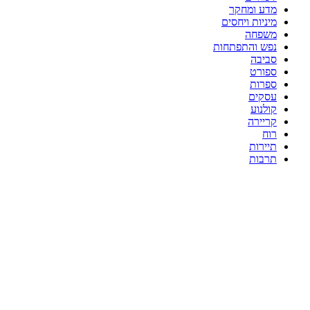
מדע ומחקר
מיניות ויחסים
משפחה
נפש והתפתחות
סביבה
ספורט
ספרות
עסקים
קולנוע
קריירה
רוח
תיירות
תרבות