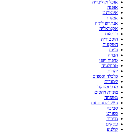
אוכל וקולינריה
אופנה
אינטרנט
אמנות
אנתרופולוגיה
אקטואליה
בריאות
היסטוריה
השקעות
זוגיות
חברה
טיפוח ויופי
טכנולוגיה
יהדות
כלכלה וכספים
לימודים
מדע ומחקר
מיניות ויחסים
משפחה
נפש והתפתחות
סביבה
ספורט
ספרות
עסקים
קולנוע