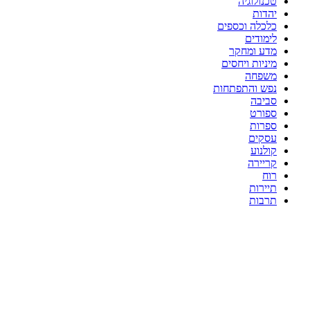
טכנולוגיה
יהדות
כלכלה וכספים
לימודים
מדע ומחקר
מיניות ויחסים
משפחה
נפש והתפתחות
סביבה
ספורט
ספרות
עסקים
קולנוע
קריירה
רוח
תיירות
תרבות