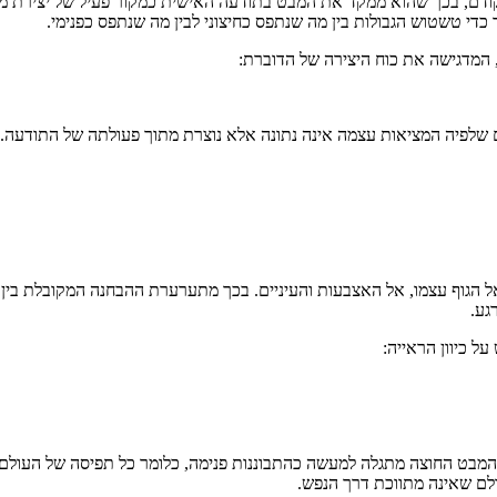
ודם, בכך שהוא ממקד את המבט בתודעה האישית כמקור פעיל של יצירת מציא
די טשטוש הגבולות בין מה שנתפס כחיצוני לבין מה שנתפס כפנימי.
המדגישה את כוח היצירה של הדוברת:
ם שלפיה המציאות עצמה אינה נתונה אלא נוצרת מתוך פעולתה של התודעה.
הגוף עצמו, אל האצבעות והעיניים. בכך מתערערת ההבחנה המקובלת בין 
גע.
 כיוון הראייה:
ית. המבט החוצה מתגלה למעשה כהתבוננות פנימה, כלומר כל תפיסה של העול
ולם שאינה מתווכת דרך הנפש.