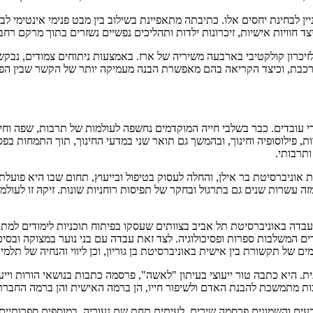
ן לבחינת יחסים אלו. כתיבתה מתאפיינת בשילוב בין מבט פנימי אינטימי לב
צד חוויות אישיות, זיכרונות ילדות ותהליכים נפשיים נשזרים בתוך מרקם רחב 
יכרון קולקטיבי בארבעה משיריה של ארז. באמצעות ניתוחים צמודים, נבק
ורכבת, וכיצד הקריאה בהם מאפשרת הבנה מעמיקה יותר של הקשר שבין הפרט
די עובדים. כבר בשלבי חייה המוקדמים נחשפה לעולמות של תרבות, שפה וחי
לוסופיה וחינוך, ובהמשך גם תואר שני במדעי החינוך, תוך התמחות בפסיכול
תרבותי.
וניברסיטת בר אילן, והחלה לעסוק בטיפול ובייעוץ, תחום שבו היא פועלת ע
מזה עשרות שנים גם בתרגול ובחקר של תפיסות רוחניות שונות. זיקה זו לעולמ
עבדה באוניברסיטת תל אביב בצוותים שעסקו בפיתוח תוכניות לימודים למת
דים המשלבות ספרות ופסיכולוגיה. לצד זאת עבדה עם בני נוער במצוקה ובסי
 של תקשורת בין אישית באוניברסיטת בן גוריון, וכן ליווי והנחיה של תלמ
ת. היא כתבה טור ייעוצי בעיתון "לאשה", פרסמה כתבות בנושאי הורות וייעוץ
בות מתמשכת להבנת האדם ולשיפור חייו, הן ברמה האישית והן ברמה החברת
ם והשמונים פרסמה שירים, לעיתים תחת שם נעוריה, במוספים ספרותיים כגו