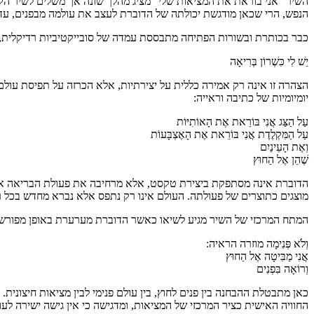
השיר "אני בוראת את המציאות שלי" מציג מהלך שונה אך משלים לשיר הק
הנפש, הרי שכאן מודגשת יכולתה של הדוברת לעצב את עולמה מבפנים, עד כ
כבר בכותרת ובשורות הפתיחה מתבססת עמדה של סובייקטיביות רדיקלית, 
יֵשׁ לִי כִּשְׁרוֹן בְּרִיאָה
הצהרה זו אינה רק אמירה כללית על יצירתיות, אלא הכרזה על תפיסת עול
יומיומיות של כתיבה וראייה:
עַל הַצַּג אֲנִי בּוֹרֵאת אֶת הָאוֹתִיּוֹת
עַל הַמִּקְלֶדֶת אֲנִי בּוֹרֵאת אֶת הָאֶצְבָּעוֹת
וְאֶת הָעֵינַיִם
שֶׁהֵן אֶל הַחוּץ
הדוברת אינה מסתפקת ביצירת טקסט, אלא מרחיבה את פעולת הבריאה אל 
מוצגים כתוצרים של פעולתה. העולם אינו רק נתפס אלא נברא מחדש בכל ר
המתח המרכזי של השיר מגיע לשיאו כאשר הדוברת מערערת באופן מפורש על
וְלֹא פְּנִימָה מוזרה הראיה:
אֲנִי מַבִּיטָה אֶל הַחוּץ
וְרוֹאָה בִּפְנִים
כאן מתבטלת ההבחנה בין פנים לחוץ, בין עולם פנימי לבין מציאות חיצונ
החוויה האישית כציר המרכזי של המציאות, ומדגישה כי אין גישה ישירה לע