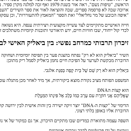
"איפה הכובע של מר נחליאלי" ואת הספר "המאמץ להתעוררות", וכן עסקה
חייה האישיים מתקיימים לצד עשייה מקצועית ויצירתית ענפה. היא נשואה ו
לכדי קול ייחודי, שבו חוויות חיים, ידע תיאורטי ותובנות קיומיות משתלב
זיכרון תרבותי כמרחב נפשי: בין ביאליק האישי לב
השיר "ביאליק הוא לא רק" נפתח בהצגת פער בין תפיסה יומיומית ושחוק
הדוברת מבקשת לערער על הפיכת חיים נחמן ביאליק לסמל ריק מתוכן:
בּיָאלִיק הוּא לֹא רַק שֵׁם שֶׁל בֵּית קָפֶה בְּפִנַּת אלנבי.
המשפט הפותח מציב נקודת מוצא ביקורתית, אך מיד לאחר מכן מתגלה עומק
הוּא קְצוֹת הDNA
שֶאֲלֵיהֶם אֲנִי חוֹזֶרֶת עִם עֶרֶב כְּמוֹ כֶּלֶב אֶל פִּינָתוֹ הַמְּנֻוֶלֶת
הדימוי של "קצות ה-DNA" יוצר זיקה ישירה בין זהות אי
הדוברת אליו באופן בלתי רצוני.
השפה עצמה מתוארת כמדיום שבו מתקיים הזיכרון, אך גם כמקור של אי נוחו
נֶעֱקֶצֶת עַל יְדֵי פַּרְעוֹשִׁים לְדַבֵּר עִבְרִית אשְכְּנָזִית