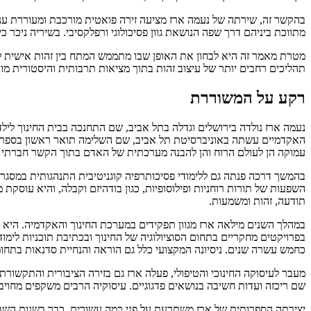
בהקשר זה, שירתה של
נעמה ארז
מציעה זירה פואטית מורכבת ומעוררת עניי
מתווכת ביניהם דרך שפה הנושאת גוון פסיכולוגי ורפלקסיבי. בשיריה ניכר כי
מטרת מאמר זה היא לבחון את האופן שבו מתממש המתח בין זהות אישית לז
תהליכים רחבים יותר של עיצוב זהות בתוך מציאות תרבותית והיסטורית מ
רקע על המשוררת
נעמה ארז
נולדה בירושלים וגדלה בתל אביב, שם התחנכה בבית החינוך ליל
האקדמיים עשתה באוניברסיטת תל אביב, שם השלימה תואר ראשון בספרות, פי
עמוקה הן לעולם הרוח והן להבנה מערכתית של האדם בתוך הקשר חברתי ו
בהמשך דרכה פנתה גם ללימודי פסיכותרפיה קוגניטיבית התנהגותית במסגרת א
השפעות של תורות רוחניות ופילוסופיות, כגון בודהיזם וקבלה, והיא עוסקת 
תודעה, זהות ומשמעות.
במהלך השנים מילאה ארז מגוון תפקידים במערכת החינוך והאקדמיה. היא 
בפרויקטים מחקריים בתחום הסוציולוגיה של החינוך ובכתיבת תוכניות לימו
כחמש עשרה שנים. ניסיונה המקצועי כלל גם הוראה והנחיית סדנאות בתחומים
מעבר לעיסוקה החינוכי והטיפולי, פעלה ארז גם בזירה הציבורית והתקשורתי
שם ריכזה ועדות חשיבה בנושאים פדגוגיים. עיסוקיה הרבים משקפים מחוי
יצירתה הספרותית של ארז משתרעת על פני כמה עשורים. כבר בשנות השבעי