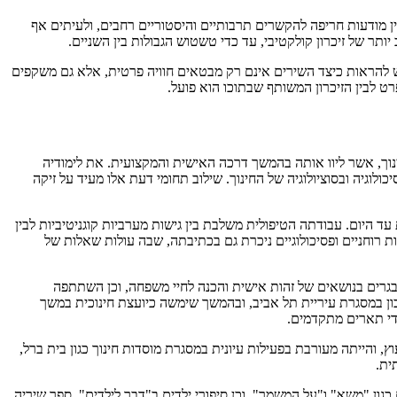
ין מודעות חריפה להקשרים תרבותיים והיסטוריים רחבים, ולעיתים אף
יותר של זיכרון קולקטיבי, עד כדי טשטוש הגבולות בין השניים.
ש להראות כיצד השירים אינם רק מבטאים חוויה פרטית, אלא גם משקפים
 לבין הזיכרון המשותף שבתוכו הוא פועל.
נוך, אשר ליוו אותה בהמשך דרכה האישית והמקצועית. את לימודיה
וגיה ובסוציולוגיה של החינוך. שילוב תחומי דעת אלו מעיד על זיקה
ד היום. עבודתה הטיפולית משלבת בין גישות מערביות קוגניטיביות לבין
ות רוחניים ופסיכולוגיים ניכרת גם בכתיבתה, שבה עולות שאלות של
בגרים בנושאים של זהות אישית והכנה לחיי משפחה, וכן השתתפה
כון במסגרת עיריית תל אביב, ובהמשך שימשה כיועצת חינוכית במשך
ידי תארים מתקדמים.
, והייתה מעורבת בפעילות עיונית במסגרת מוסדות חינוך כגון בית ברל,
ית.
ן "משא" ו"על המשמר", וכן סיפורי ילדים ב"דבר לילדים". ספר שיריה