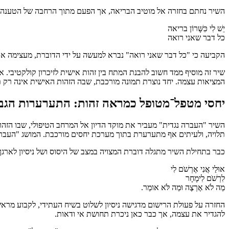
השיר נחתם בחזרה אל מוטיב הבריאה, אך הפעם מתוך הרחבה של הטענה 
יֵשׁ לִי כִּשָּׁרוֹן בריאה
כל דבר שאני רואה
הקביעה כי "כל דבר שאני רואה" נברא למעשה על ידי הדוברת, מעצימה את
שיר זה מוסיף ממד חשוב להבנת המתח בין זהות אישית לזיכרון קולקטיבי
המציאות עצמה. יחד נוצרת תמונה מורכבת, שבה הזהות האישית אינה רק תו
יחסי מטפל־מטופל כמראה זהות: התערערות הגבו
השיר "העברה נגדית" מעביר את מוקד הדיון אל המרחב הטיפולי, שבו הזהו
תלויה, ולעיתים אף מתערערת בתוך מערכת יחסים מורכבת. המושג "העברה 
כבר בתחילת השיר מתגלה דוברת המצויה במצב של היסוס ושל ניסיון לארג
אוּלַי אֲנִי אֶרְשֹׁם לִי
לִרְשֹׁם לִימָחָר
מַה לֹא אֶרְצֶה וּמַה לֹּא אומַר.
החזרה על פעולת הרישום מדגישה ניסיון לשלוט בשיח העתידי, לקבוע מראש
להגדיר את עצמה, אך כבר כאן ניכרת תחושת אי ודאות.