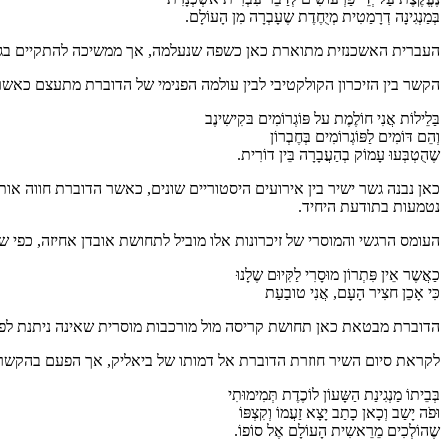
בְּמַנְגִינָה דְרָמַטִית מְיֻחֶדֶת שֶעָבְרָה מִן הָעוֹלָם.
העברית האשכנזית מתוארת כאן כשפה שנעלמה, אך ממשיכה להתקיים בגוף ו
הקשר בין הזיכרון הקולקטיבי לבין עולמה הפנימי של הדוברת מתעצם כאש
בַּלֵילוֹת אֲנִי חוֹלֶמֶת על פּוֹגְרוֹמִים בּקִישִינֶב
וְהֵם דּוֹמִים לַפּוֹגְרוֹמִים בְּחֶבְרוֹן
שֶהֻטְבְּעוּ עָמוֹק בְהַעֲבָרָה בֵּין דוֹרִית.
כאן נבנה גשר ישיר בין אירועים היסטוריים שונים, כאשר הדוברת חווה או
נטמעות בתודעת היחיד.
העומס הרגשי והמוסרי של זיכרונות אלו מוביל לתחושת אובדן אחיזה, כפי
כַאֲשֶר אֵין פִּתְרוֹן מוּסָרִי לַקִּיוּם שֶלָנוּ
כִּי אָכֵן חצִיר הָעָם, אֲנִי טובַעַת
הדוברת מבטאת כאן תחושת קריסה מול מורכבות מוסרית שאינה ניתנת לפתרו
לקראת סיום השיר חוזרת הדוברת אל דמותו של ביאליק, אך הפעם בהקשר 
בְּבֵיתוֹ מַנְגִינַת הַשָּעוֹן לוֹכֶדֶת תְּמִימוּתִי
וּפֹה יָשַב וְכָאן כָתַב יָצָא זַעֲמוֹ וְקִצְפּוֹ
שֶהוֹלְכִים מֵרֵאשִית הָעוֹלָם אֶל סוֹפוֹ.