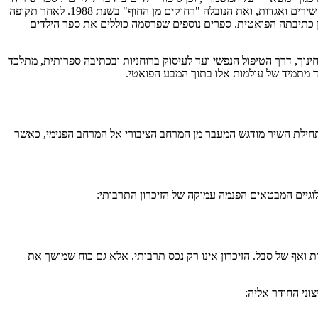
הראשון, "טיפות נשם", ראה אור בשנת 1979 ואף זכה למלגה מקרן ספיר. בהמשך פרסמה את הספר "פתאום לא הכל ברור מאליו" בשנת 1986, הכולל שירים ואגדות, ואת הנובלה "רחוקים מן החוף" בשנת 1988. לאחר תקופה
 שבו מתחדדת במיוחד הזיקה בין עולמה הטיפולי לבין כתיבתה הפואטית. ספרים נוספים שפרסמה כוללים את ספר הילדים
ינוך, דרך הטיפול הנפשי ועד לעיסוק ברוחניות ובכתיבה ספרותית, מתלכד
הוד מתמיד של עולמות אלו בתוך המבע הפואטי.
תחילת השיר מודגש המעבר מן המרחב הציבורי אל המרחב הפנימי, כאשר
גיים המבטאים הפנמה עמוקה של הזיכרון התרבותי:
ל כפייתיות ואף של סבל. הזיכרון אינו רק נכס תרבותי, אלא גם כוח שמושך את
וני החודר אליה: