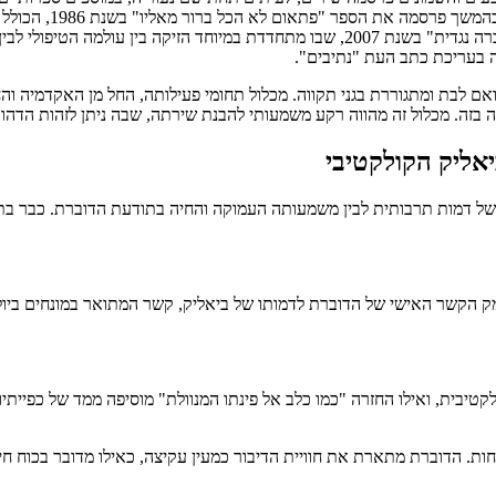
ארוכה שבה לא פרסמה ספרים, שבה והוציאה לאור את ספר השירים "העברה נגדית" בשנת 2007,
 בעריכת כתב העת "נתיבים".
אם לבת ומתגוררת בגני תקווה. מכלול תחומי פעילותה, החל מן האקדמיה והח
ים זה בזה. מכלול זה מהווה רקע משמעותי להבנת שירתה, שבה ניתן לזהות הד
יאליק הקולקטיבי
ה של דמות תרבותית לבין משמעותה העמוקה והחיה בתודעת הדוברת. כבר ב
 הקשר האישי של הדוברת לדמותו של ביאליק, קשר המתואר במונחים ביולו
שית לבין ירושה קולקטיבית, ואילו החזרה "כמו כלב אל פינתו המנוולת" מוסיפה ממד ש
ת. הדוברת מתארת את חוויית הדיבור כמעין עקיצה, כאילו מדובר בכוח חיצ