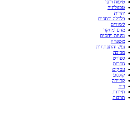
טיפוח ויופי
טכנולוגיה
יהדות
כלכלה וכספים
לימודים
מדע ומחקר
מיניות ויחסים
משפחה
נפש והתפתחות
סביבה
ספורט
ספרות
עסקים
קולנוע
קריירה
רוח
תיירות
תרבות