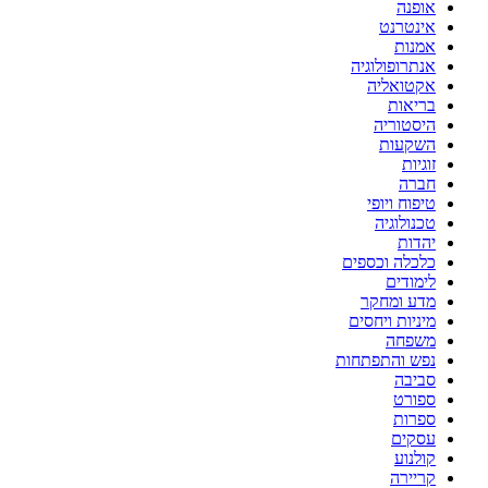
אופנה
אינטרנט
אמנות
אנתרופולוגיה
אקטואליה
בריאות
היסטוריה
השקעות
זוגיות
חברה
טיפוח ויופי
טכנולוגיה
יהדות
כלכלה וכספים
לימודים
מדע ומחקר
מיניות ויחסים
משפחה
נפש והתפתחות
סביבה
ספורט
ספרות
עסקים
קולנוע
קריירה