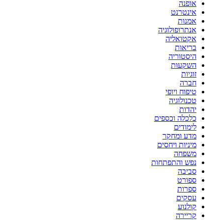
אופנה
אינטרנט
אמנות
אנתרופולוגיה
אקטואליה
בריאות
היסטוריה
השקעות
זוגיות
חברה
טיפוח ויופי
טכנולוגיה
יהדות
כלכלה וכספים
לימודים
מדע ומחקר
מיניות ויחסים
משפחה
נפש והתפתחות
סביבה
ספורט
ספרות
עסקים
קולנוע
קריירה