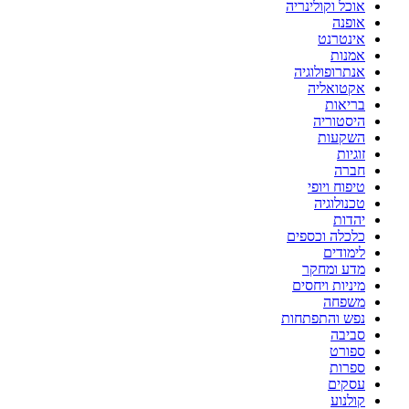
אוכל וקולינריה
אופנה
אינטרנט
אמנות
אנתרופולוגיה
אקטואליה
בריאות
היסטוריה
השקעות
זוגיות
חברה
טיפוח ויופי
טכנולוגיה
יהדות
כלכלה וכספים
לימודים
מדע ומחקר
מיניות ויחסים
משפחה
נפש והתפתחות
סביבה
ספורט
ספרות
עסקים
קולנוע