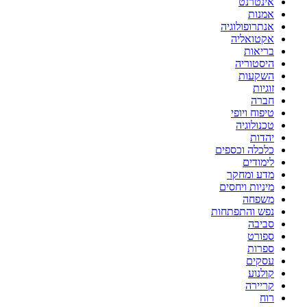
אינטרנט
אמנות
אנתרופולוגיה
אקטואליה
בריאות
היסטוריה
השקעות
זוגיות
חברה
טיפוח ויופי
טכנולוגיה
יהדות
כלכלה וכספים
לימודים
מדע ומחקר
מיניות ויחסים
משפחה
נפש והתפתחות
סביבה
ספורט
ספרות
עסקים
קולנוע
קריירה
רוח