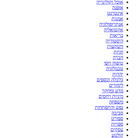
אוכל וקולינריה
אופנה
אינטרנט
אמנות
אנתרופולוגיה
אקטואליה
בריאות
היסטוריה
השקעות
זוגיות
חברה
טיפוח ויופי
טכנולוגיה
יהדות
כלכלה וכספים
לימודים
מדע ומחקר
מיניות ויחסים
משפחה
נפש והתפתחות
סביבה
ספורט
ספרות
עסקים
קולנוע