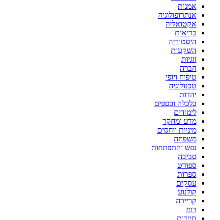
אמנות
אנתרופולוגיה
אקטואליה
בריאות
היסטוריה
השקעות
זוגיות
חברה
טיפוח ויופי
טכנולוגיה
יהדות
כלכלה וכספים
לימודים
מדע ומחקר
מיניות ויחסים
משפחה
נפש והתפתחות
סביבה
ספורט
ספרות
עסקים
קולנוע
קריירה
רוח
תיירות