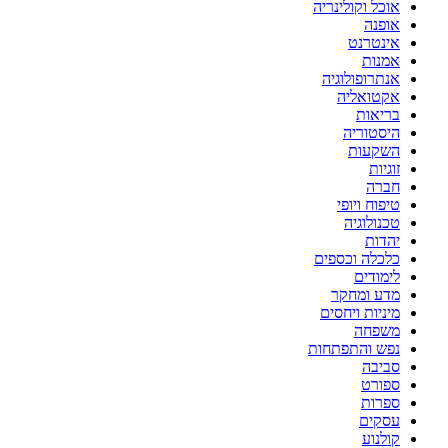
אוכל וקולינריה
אופנה
אינטרנט
אמנות
אנתרופולוגיה
אקטואליה
בריאות
היסטוריה
השקעות
זוגיות
חברה
טיפוח ויופי
טכנולוגיה
יהדות
כלכלה וכספים
לימודים
מדע ומחקר
מיניות ויחסים
משפחה
נפש והתפתחות
סביבה
ספורט
ספרות
עסקים
קולנוע