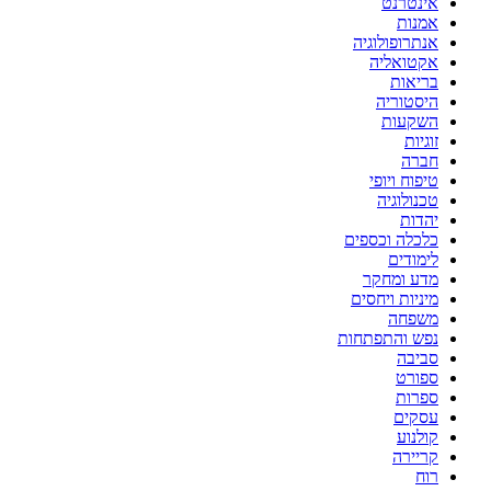
אינטרנט
אמנות
אנתרופולוגיה
אקטואליה
בריאות
היסטוריה
השקעות
זוגיות
חברה
טיפוח ויופי
טכנולוגיה
יהדות
כלכלה וכספים
לימודים
מדע ומחקר
מיניות ויחסים
משפחה
נפש והתפתחות
סביבה
ספורט
ספרות
עסקים
קולנוע
קריירה
רוח