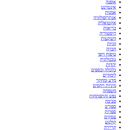
אופנה
אינטרנט
אמנות
אנתרופולוגיה
אקטואליה
בריאות
היסטוריה
השקעות
זוגיות
חברה
טיפוח ויופי
טכנולוגיה
יהדות
כלכלה וכספים
לימודים
מדע ומחקר
מיניות ויחסים
משפחה
נפש והתפתחות
סביבה
ספורט
ספרות
עסקים
קולנוע
קריירה