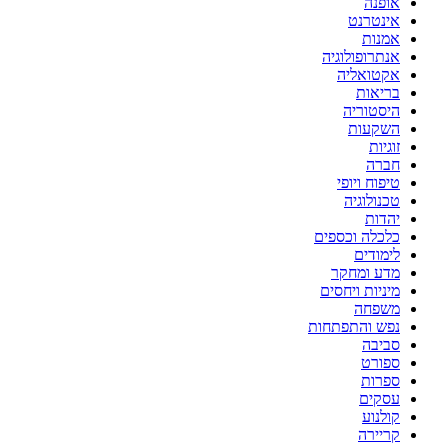
אופנה
אינטרנט
אמנות
אנתרופולוגיה
אקטואליה
בריאות
היסטוריה
השקעות
זוגיות
חברה
טיפוח ויופי
טכנולוגיה
יהדות
כלכלה וכספים
לימודים
מדע ומחקר
מיניות ויחסים
משפחה
נפש והתפתחות
סביבה
ספורט
ספרות
עסקים
קולנוע
קריירה