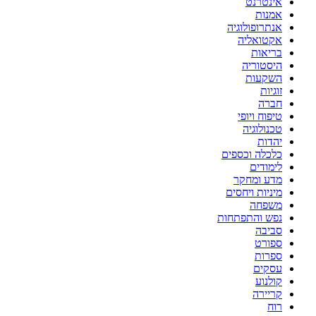
אינטרנט
אמנות
אנתרופולוגיה
אקטואליה
בריאות
היסטוריה
השקעות
זוגיות
חברה
טיפוח ויופי
טכנולוגיה
יהדות
כלכלה וכספים
לימודים
מדע ומחקר
מיניות ויחסים
משפחה
נפש והתפתחות
סביבה
ספורט
ספרות
עסקים
קולנוע
קריירה
רוח