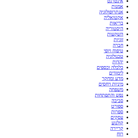
אינטרנט
אמנות
אנתרופולוגיה
אקטואליה
בריאות
היסטוריה
השקעות
זוגיות
חברה
טיפוח ויופי
טכנולוגיה
יהדות
כלכלה וכספים
לימודים
מדע ומחקר
מיניות ויחסים
משפחה
נפש והתפתחות
סביבה
ספורט
ספרות
עסקים
קולנוע
קריירה
רוח