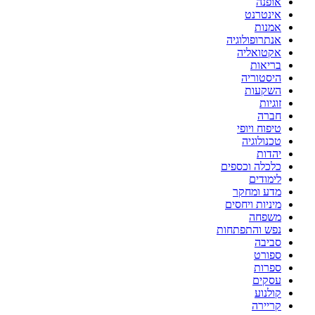
אופנה
אינטרנט
אמנות
אנתרופולוגיה
אקטואליה
בריאות
היסטוריה
השקעות
זוגיות
חברה
טיפוח ויופי
טכנולוגיה
יהדות
כלכלה וכספים
לימודים
מדע ומחקר
מיניות ויחסים
משפחה
נפש והתפתחות
סביבה
ספורט
ספרות
עסקים
קולנוע
קריירה