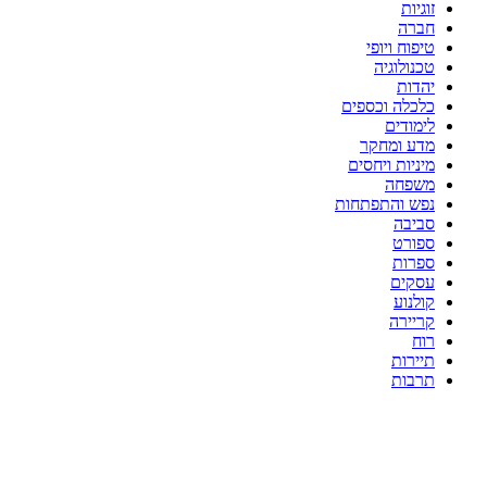
זוגיות
חברה
טיפוח ויופי
טכנולוגיה
יהדות
כלכלה וכספים
לימודים
מדע ומחקר
מיניות ויחסים
משפחה
נפש והתפתחות
סביבה
ספורט
ספרות
עסקים
קולנוע
קריירה
רוח
תיירות
תרבות