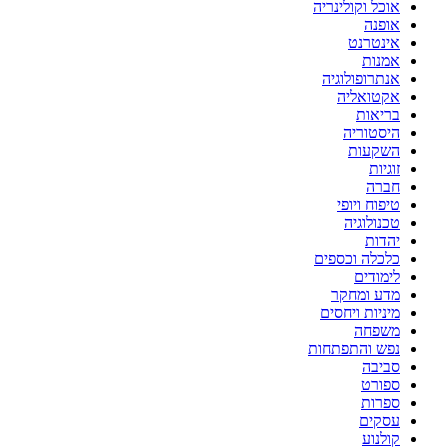
אוכל וקולינריה
אופנה
אינטרנט
אמנות
אנתרופולוגיה
אקטואליה
בריאות
היסטוריה
השקעות
זוגיות
חברה
טיפוח ויופי
טכנולוגיה
יהדות
כלכלה וכספים
לימודים
מדע ומחקר
מיניות ויחסים
משפחה
נפש והתפתחות
סביבה
ספורט
ספרות
עסקים
קולנוע