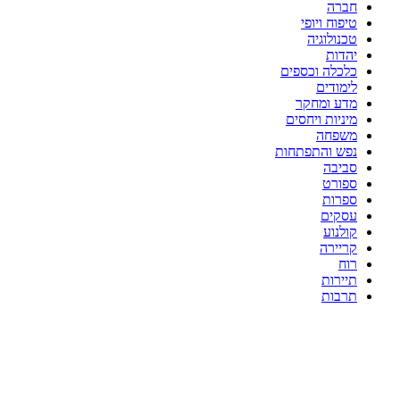
חברה
טיפוח ויופי
טכנולוגיה
יהדות
כלכלה וכספים
לימודים
מדע ומחקר
מיניות ויחסים
משפחה
נפש והתפתחות
סביבה
ספורט
ספרות
עסקים
קולנוע
קריירה
רוח
תיירות
תרבות