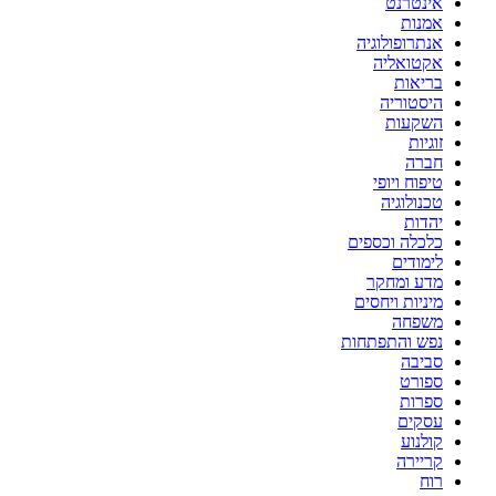
אינטרנט
אמנות
אנתרופולוגיה
אקטואליה
בריאות
היסטוריה
השקעות
זוגיות
חברה
טיפוח ויופי
טכנולוגיה
יהדות
כלכלה וכספים
לימודים
מדע ומחקר
מיניות ויחסים
משפחה
נפש והתפתחות
סביבה
ספורט
ספרות
עסקים
קולנוע
קריירה
רוח