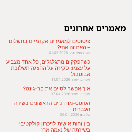
מאמרים אחרונים
ציטוטים למאמרים אקדמיים בתשלום
– האם זה אתי?
חגית אושינסקי
01.05.2026
כשהפקקים מתגלגלים, כל אחד מצביע
על עצמו: סקירה על ההצגה תשלובת
אבוטבול
אסף בן-שחר
11.04.2026
איך אפשר לסיים את פר-גינט?
אסף בן-שחר
07.04.2026
הפוסט-מודרניים הראשונים בשירה
העברית
טל כהן
06.04.2026
בין זהות אישית לזיכרון קולקטיבי
בשירתה של נעמה ארז