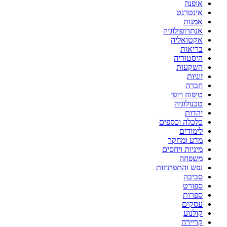
אופנה
אינטרנט
אמנות
אנתרופולוגיה
אקטואליה
בריאות
היסטוריה
השקעות
זוגיות
חברה
טיפוח ויופי
טכנולוגיה
יהדות
כלכלה וכספים
לימודים
מדע ומחקר
מיניות ויחסים
משפחה
נפש והתפתחות
סביבה
ספורט
ספרות
עסקים
קולנוע
קריירה