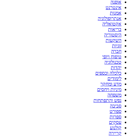
אופנה
אינטרנט
אמנות
אנתרופולוגיה
אקטואליה
בריאות
היסטוריה
השקעות
זוגיות
חברה
טיפוח ויופי
טכנולוגיה
יהדות
כלכלה וכספים
לימודים
מדע ומחקר
מיניות ויחסים
משפחה
נפש והתפתחות
סביבה
ספורט
ספרות
עסקים
קולנוע
קריירה