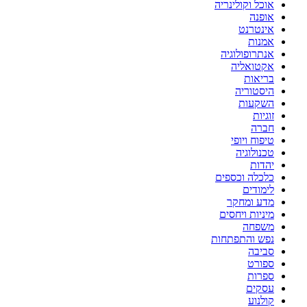
אוכל וקולינריה
אופנה
אינטרנט
אמנות
אנתרופולוגיה
אקטואליה
בריאות
היסטוריה
השקעות
זוגיות
חברה
טיפוח ויופי
טכנולוגיה
יהדות
כלכלה וכספים
לימודים
מדע ומחקר
מיניות ויחסים
משפחה
נפש והתפתחות
סביבה
ספורט
ספרות
עסקים
קולנוע