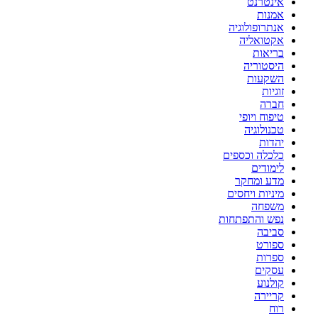
אינטרנט
אמנות
אנתרופולוגיה
אקטואליה
בריאות
היסטוריה
השקעות
זוגיות
חברה
טיפוח ויופי
טכנולוגיה
יהדות
כלכלה וכספים
לימודים
מדע ומחקר
מיניות ויחסים
משפחה
נפש והתפתחות
סביבה
ספורט
ספרות
עסקים
קולנוע
קריירה
רוח