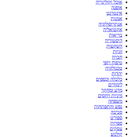
אוכל וקולינריה
אופנה
אינטרנט
אמנות
אנתרופולוגיה
אקטואליה
בריאות
היסטוריה
השקעות
זוגיות
חברה
טיפוח ויופי
טכנולוגיה
יהדות
כלכלה וכספים
לימודים
מדע ומחקר
מיניות ויחסים
משפחה
נפש והתפתחות
סביבה
ספורט
ספרות
עסקים
קולנוע