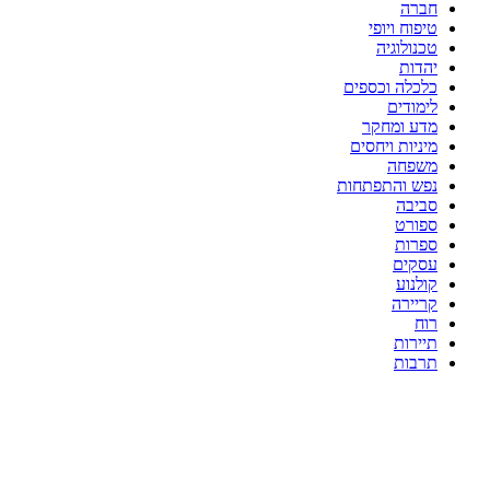
חברה
טיפוח ויופי
טכנולוגיה
יהדות
כלכלה וכספים
לימודים
מדע ומחקר
מיניות ויחסים
משפחה
נפש והתפתחות
סביבה
ספורט
ספרות
עסקים
קולנוע
קריירה
רוח
תיירות
תרבות