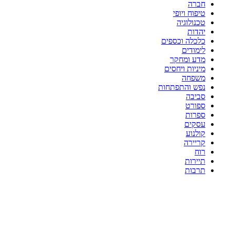
חברה
טיפוח ויופי
טכנולוגיה
יהדות
כלכלה וכספים
לימודים
מדע ומחקר
מיניות ויחסים
משפחה
נפש והתפתחות
סביבה
ספורט
ספרות
עסקים
קולנוע
קריירה
רוח
תיירות
תרבות