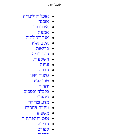
קטגוריות
אוכל וקולינריה
אופנה
אינטרנט
אמנות
אנתרופולוגיה
אקטואליה
בריאות
היסטוריה
השקעות
זוגיות
חברה
טיפוח ויופי
טכנולוגיה
יהדות
כלכלה וכספים
לימודים
מדע ומחקר
מיניות ויחסים
משפחה
נפש והתפתחות
סביבה
ספורט