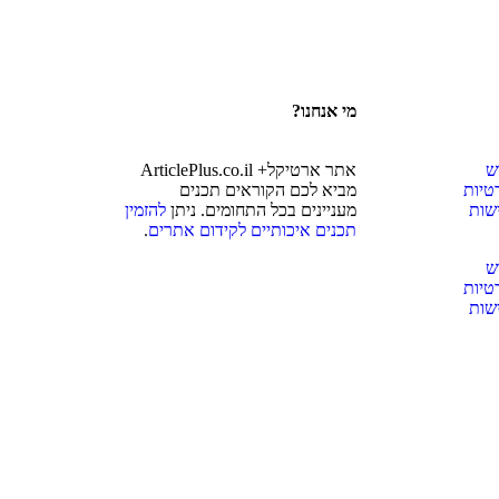
מי אנחנו?
ש
אתר ארטיקל+ ArticlePlus.co.il
טיות
מביא לכם הקוראים תכנים
שות
מעניינים בכל התחומים. ניתן
להזמין
תכנים איכותיים לקידום אתרים
.
ש
טיות
שות