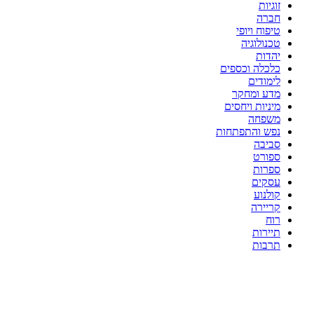
זוגיות
חברה
טיפוח ויופי
טכנולוגיה
יהדות
כלכלה וכספים
לימודים
מדע ומחקר
מיניות ויחסים
משפחה
נפש והתפתחות
סביבה
ספורט
ספרות
עסקים
קולנוע
קריירה
רוח
תיירות
תרבות